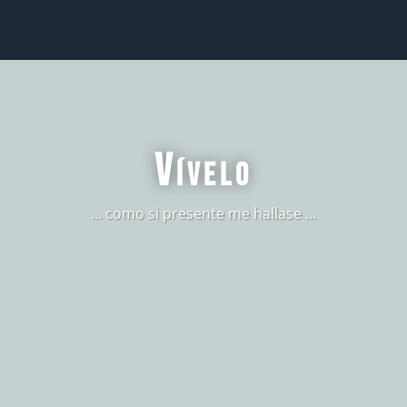
Vívelo
… como si presente me hallase …