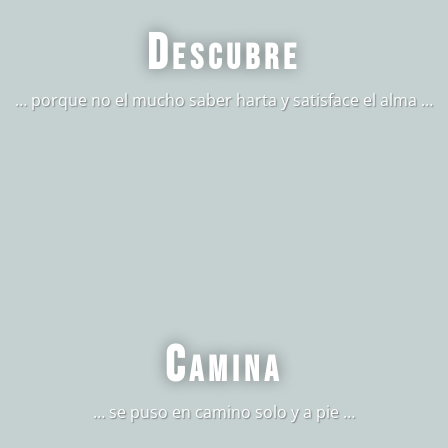
Descubre
… porque no el mucho saber harta y satisface el alma …
Camina
… se puso en camino solo y a pie …